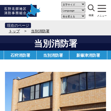
現在のページ
トップ
>
当別消防署
当別消防署
石狩消防署
当別消防署
新篠津消防署