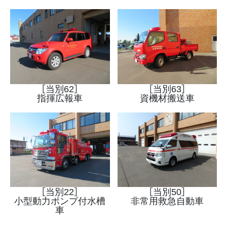
［当別62］
［当別63］
指揮広報車
資機材搬送車
［当別22］
［当別50］
小型動力ポンプ付水槽
非常用救急自動車
車